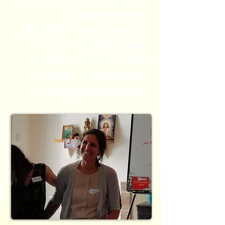
אפ:
0503231076
(להרשמה העבירו למירי שם,
טלפון וכתובת מייל. מירי
תעביר לכם פרטי העברת
התשלום ואחרי העברת
התשלום מקומכם/ן שמור)