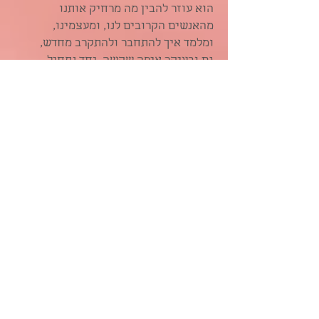
הוא עוזר להבין מה מרחיק אותנו
מהאנשים הקרובים לנו, ומעצמינו,
ומלמד איך להתחבר ולהתקרב מחדש,
גם ובעיקר איפה שקשה. יחד נתחיל
ללמוד את השפה הכל כך יעילה של
התקשורת המקרבת - שפה של לב
שמכילה בתוכה גם כלים פרקטיים
וישומיים וגם עבודת עומק של
התבוננות.
תקשורת מקרבת היא הרבה יותר מכלי
או שיטה של "איך לדבר כדי שאחרים
יוכלו לראות/ לשמוע/ להקשיב/ להבין
אותי". היא הזמנה לדרך חדשה להתבונן
על אנשים, על מצבים שמעוררים בנו
קושי, ועל עצמנו.
היא מאפשרת ללמוד מקום חדש בתוכנו
ממנו אנו מקשיבים, ממנו אנו
מתבטאים וממנו אנו מסתכלים על