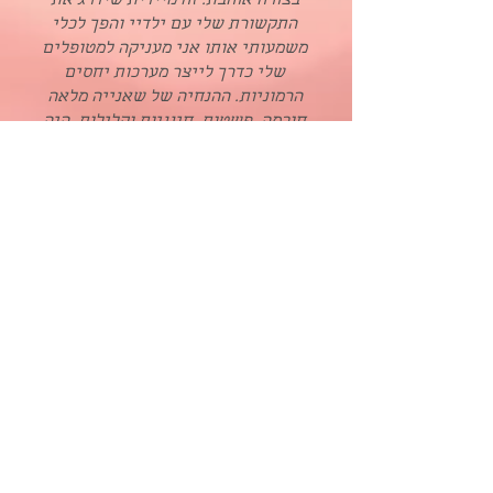
בצורה אוהבת. זה מיידית שידרג את
התקשורת שלי עם ילדיי והפך לכלי
משמעותי אותו אני מעניקה למטופלים
שלי כדרך לייצר מערכות יחסים
הרמוניות. ההנחיה של שאנייה מלאה
חוכמה, פשטות, חינניות וקלילות. היה
תענוג..."
טל קרן כץ
בת 47 מטפלת רגשית ומנחה
למיניות מעצימה