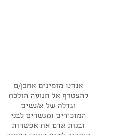
ו-14 שנים של הנחיית עשרות מסעות
ומרחבי ריפוי בטבע,
אנחנו שמחים לחלוק ולאפשר מרחב
חקירה משותף
המתבסס על כלים ונקודות מבט
רב-רובדיים ממסורות וגופי ידע שונים
אשר תמכו בנו בדרכינו,
ועכשיו מוצעים על ידינו למי שחש את
הקריאה בליבו להתחבר אל הטבע
שבתוכו ושמחוצה לו ולהעניק את מתנת
החיבור בדרכו הייחודית בעולם.
אנחנו מזמינים אתכן/ם
להצטרף אל תנועה הולכת
וגדלה של א/נשים
המזכירים ומגשרים לבני
ובנות אדם את אפשרות