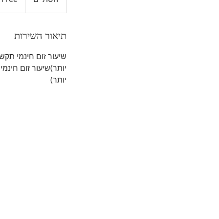
ס
ת
י
תיאור השירות
י
ם
יותר)